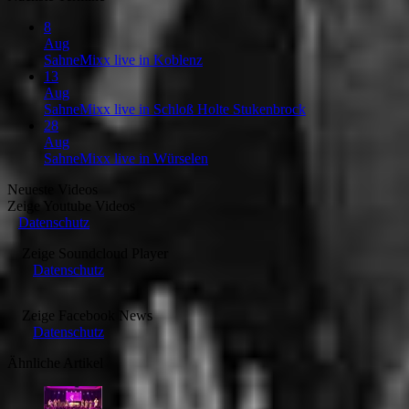
8
Aug
SahneMixx live in Koblenz
13
Aug
SahneMixx live in Schloß Holte Stukenbrock
28
Aug
SahneMixx live in Würselen
Neueste Videos
Zeige
Youtube Videos
Datenschutz
Zeige
Soundcloud Player
Datenschutz
Zeige
Facebook News
Datenschutz
Ähnliche Artikel