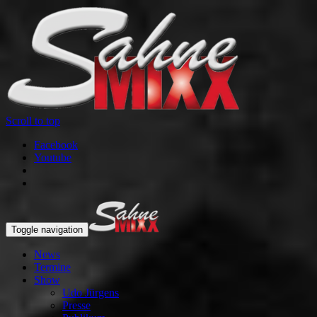
Scroll to top
Facebook
Youtube
Toggle navigation
News
Termine
Show
Udo Jürgens
Presse