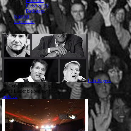
Publikum
Preise & TV
Backstage
Kontakt
Impressum
Udo Jürgens
Udo Jürgens
Im Gedenken an Udo Jürgens
Seine Lieder bleiben ewig
mehr …