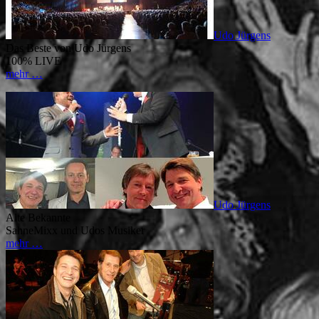
Udo Jürgens
Das Beste von Udo Jürgens
100% LIVE
mehr …
Udo Jürgens
Alte Bekannte
SahneMixx und Udos Musiker
mehr …