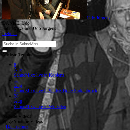
Udo Jürgens
DANKE, Udo
SahneMixx und Udo Jürgens
mehr …
Nächste Termine
8
Aug
SahneMixx live in Koblenz
13
Aug
SahneMixx live in Schloß Holte Stukenbrock
28
Aug
SahneMixx live in Würselen
Neueste Videos
Zeige
Youtube Videos
Datenschutz