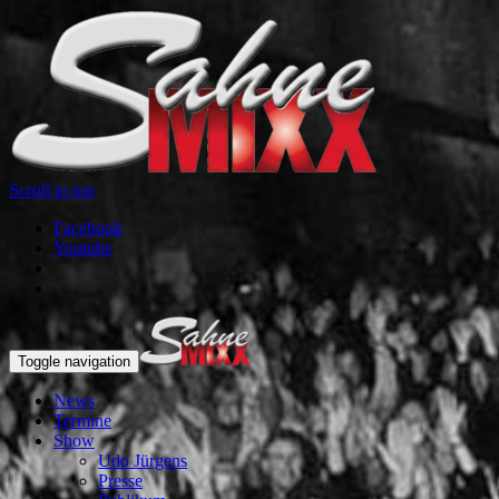
Scroll to top
Facebook
Youtube
Toggle navigation
News
Termine
Show
Udo Jürgens
Presse