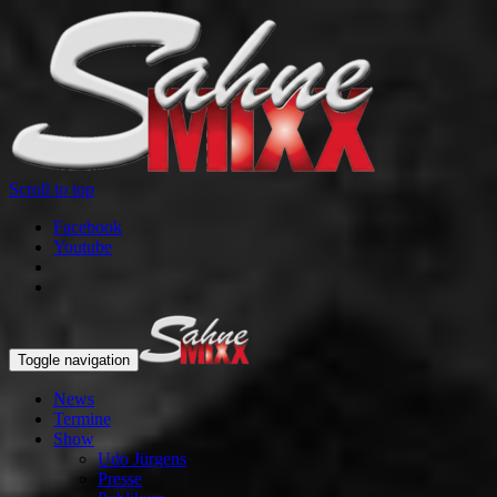
Scroll to top
Facebook
Youtube
Toggle navigation
News
Termine
Show
Udo Jürgens
Presse