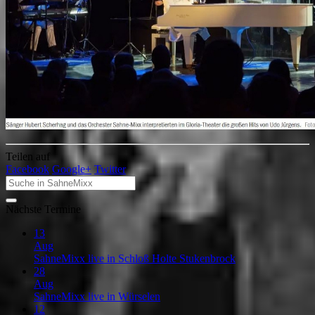
Teilen auf
Facebook
Google+
Twitter
Nächste Termine
13
Aug
SahneMixx live in Schloß Holte Stukenbrock
28
Aug
SahneMixx live in Würselen
12