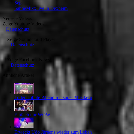
Sep
SahneMixx live in Dexheim
Neueste Videos
Zeige
Youtube Videos
Datenschutz
Zeige
Soundcloud Player
Datenschutz
Zeige
Facebook News
Datenschutz
Ähnliche Artikel
Toller Tribute-Abend mit super Musikern
Einfach nur WOW
Erweckt Udo Jürgens wieder zum Leben