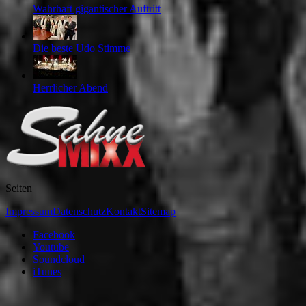
Wahrhaft gigantischer Auftritt
Die beste Udo Stimme
Herrlicher Abend
Seiten
Impressum
Datenschutz
Kontakt
Sitemap
Facebook
Youtube
Soundcloud
iTunes