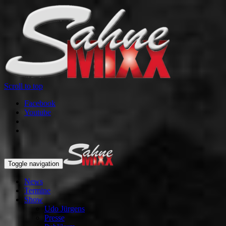
Scroll to top
Facebook
Youtube
Toggle navigation
News
Termine
Show
Udo Jürgens
Presse