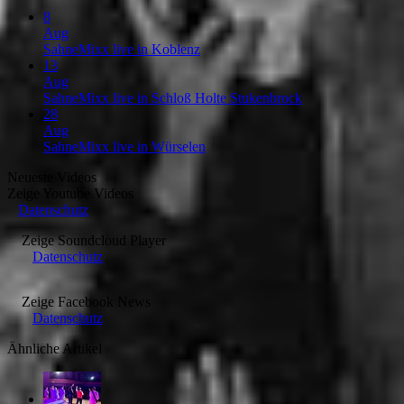
8
Aug
SahneMixx live in Koblenz
13
Aug
SahneMixx live in Schloß Holte Stukenbrock
28
Aug
SahneMixx live in Würselen
Neueste Videos
Zeige
Youtube Videos
Datenschutz
Zeige
Soundcloud Player
Datenschutz
Zeige
Facebook News
Datenschutz
Ähnliche Artikel