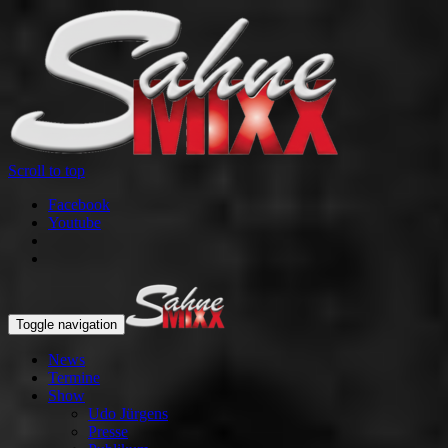
Scroll to top
Facebook
Youtube
Toggle navigation
News
Termine
Show
Udo Jürgens
Presse