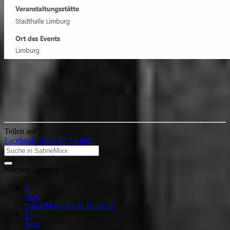
Teilen auf
Facebook
Google+
Twitter
Nächste Termine
8
Aug
SahneMixx live in Koblenz
13
Aug