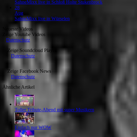
SahneMixx live in Schloß Holte Stukenbrock
28
Aug
SahneMixx live in Würselen
Neueste Videos
Zeige
Youtube Videos
Datenschutz
Zeige
Soundcloud Player
Datenschutz
Zeige
Facebook News
Datenschutz
Ähnliche Artikel
Toller Tribute-Abend mit super Musikern
Einfach nur WOW