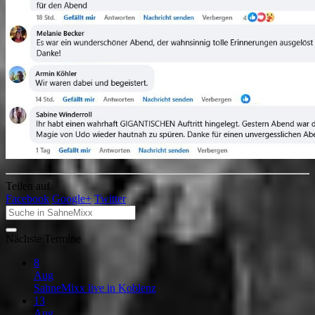
Teilen auf
Facebook
Google+
Twitter
Nächste Termine
8
Aug
SahneMixx live in Koblenz
13
Aug