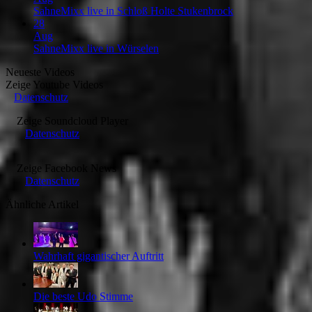
SahneMixx live in Schloß Holte Stukenbrock
28
Aug
SahneMixx live in Würselen
Neueste Videos
Zeige
Youtube Videos
Datenschutz
Zeige
Soundcloud Player
Datenschutz
Zeige
Facebook News
Datenschutz
Ähnliche Artikel
Wahrhaft gigantischer Auftritt
Die beste Udo Stimme