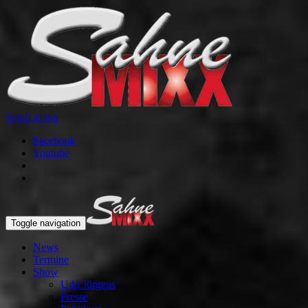
Scroll to top
Facebook
Youtube
Toggle navigation
News
Termine
Show
Udo Jürgens
Presse