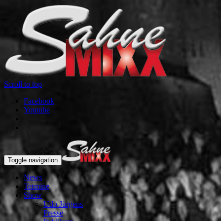
Scroll to top
Facebook
Youtube
Toggle navigation
News
Termine
Show
Udo Jürgens
Presse