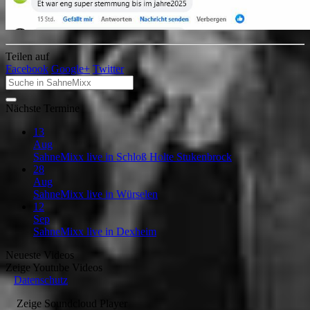
Teilen auf
Facebook
Google+
Twitter
Nächste Termine
13
Aug
SahneMixx live in Schloß Holte Stukenbrock
28
Aug
SahneMixx live in Würselen
12
Sep
SahneMixx live in Dexheim
Neueste Videos
Zeige
Youtube Videos
Datenschutz
Zeige
Soundcloud Player