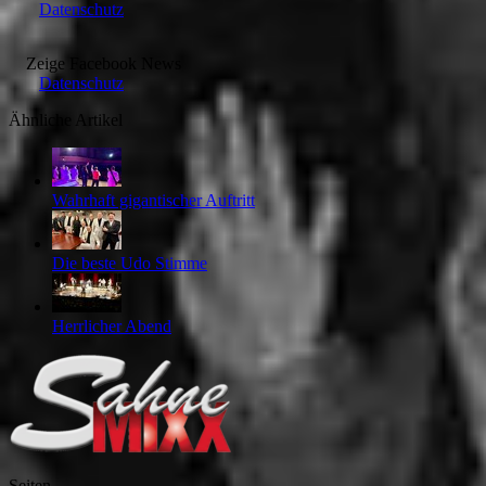
Datenschutz
Zeige
Facebook News
Datenschutz
Ähnliche Artikel
Wahrhaft gigantischer Auftritt
Die beste Udo Stimme
Herrlicher Abend
Seiten