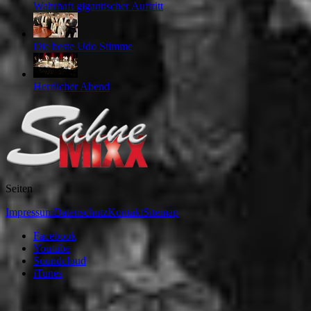
Wahrhaft gigantischer Auftritt
Die beste Udo Stimme
Herrlicher Abend
Seiten
Impressum
Datenschutz
Kontakt
Sitemap
Facebook
Youtube
Soundcloud
iTunes