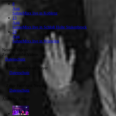
8
Aug
SahneMixx live in Koblenz
13
Aug
SahneMixx live in Schloß Holte Stukenbrock
28
Aug
SahneMixx live in Würselen
Neueste Videos
Zeige
Youtube Videos
Datenschutz
Zeige
Soundcloud Player
Datenschutz
Zeige
Facebook News
Datenschutz
Ähnliche Artikel