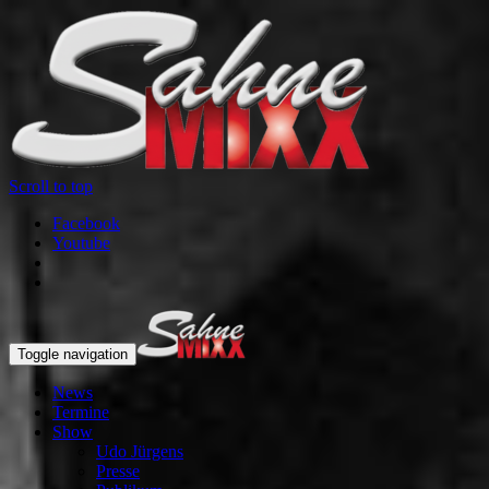
Scroll to top
Facebook
Youtube
Toggle navigation
News
Termine
Show
Udo Jürgens
Presse