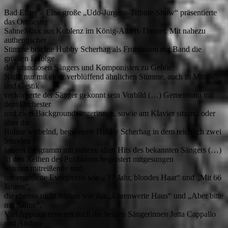
Bad Elster – Eine große „Udo-Jürgens-Tribute-Show“ präsentierte
das Orchester
SahneMixx aus Koblenz im König-Albert-Theater. Mit nahezu
authentischer
Stimme brachte Hubby Scherhag als Frontmann der Band die
größten Erfolge
des grandiosen Sängers und Komponisten zu Gehör.
Nicht nur mit einer verblüffend ähnlichen Stimme, auch in Mimik
und Gestik
verkörperte der Sänger gekonnt sein Vorbild (…) Gemeinsam mit
dem Orchester
und zwei Backgroundsängerinnen, sowie am Klavier sitzend oder
über die
Bühne wirbelnd, begeisterte Hubby Scherhag in dem reichlich zwei
Stunden
langen Programm mit nahezu allen Hits des bekannten Sängers (…)
In den Reihen des Publikums begeistert mitgesungen
wurden mitreißende und
unvergessene Evergreens wie „ 17 Jahr, blondes Haar“ und „Mit 66
Jahren“,
die ebenso nicht fehlten wie das „Ehrenwerte Haus“ und „Aber bitte
mit Sahne“.
Viel Applaus ernteten auch die beiden Sängerinnen Jutta Cappallo
und Andrea