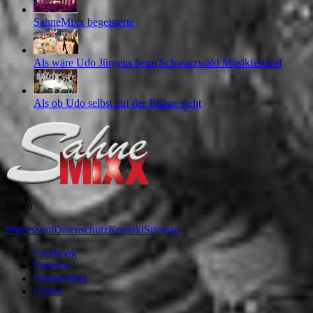
SahneMixx begeisterte
Als wäre Udo Jürgens beim Schwarzwald Musikfestival
Als ob Udo selbst auf der Bühne steht
Seiten
Impressum
Datenschutz
Kontakt
Sitemap
Facebook
Youtube
Soundcloud
iTunes