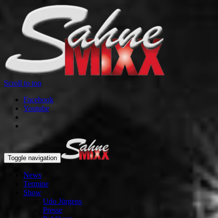
Scroll to top
Facebook
Youtube
Toggle navigation
News
Termine
Show
Udo Jürgens
Presse