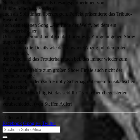
Neideck, die nicht nur als Gesangspartnerinnen von
Hubby Scherhag, sondern
auch als Solistinnen überzeugten. Perfekt präsentierte das Tribute-
Ensemble
auch den eigenen Song „Am Ende der Welt“, bei dem ein
charakteristischer
Udo-Jürgens-Sound nicht zu überhören war. Zur gelungenen Show
trugen nicht
zuletzt auch die Details wie der schwarze Anzug mit dem roten
Einstecktuch,
der Flügel und das Frottierhandtuch bei, das immer wieder zum
Einsatz kam.
Und natürlich fehlte zum großen Show-Finale auch nicht der
legendäre weiße
Bademantel, in dem sich Hubby Scherhag mit einem musikalischen
Dankeschön
„Was wirklich wichtig ist, das seid Ihr!“ von einem begeisterten
Publikum
verabschiedete. (von Steffen Adler)
Teilen auf
Facebook
Google+
Twitter