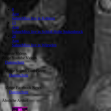
Nächste Termine
8
Aug
SahneMixx live in Koblenz
13
Aug
SahneMixx live in Schloß Holte Stukenbrock
28
Aug
SahneMixx live in Würselen
Neueste Videos
Zeige
Youtube Videos
Datenschutz
Zeige
Soundcloud Player
Datenschutz
Zeige
Facebook News
Datenschutz
Ähnliche Artikel