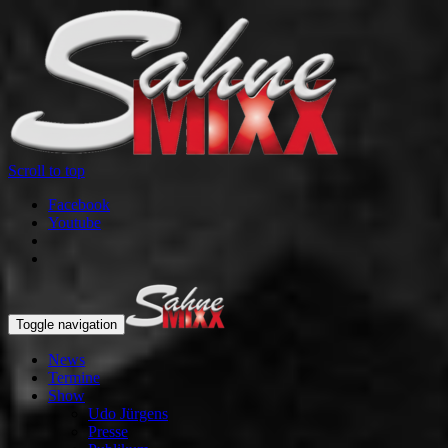
Scroll to top
Facebook
Youtube
Toggle navigation
News
Termine
Show
Udo Jürgens
Presse