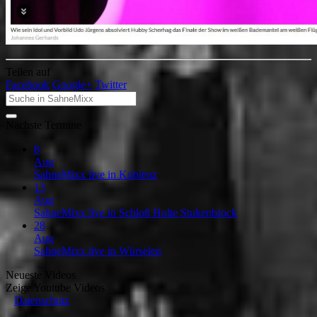
Teilen auf
Facebook
Google+
Twitter
Nächste Termine
8
Aug
SahneMixx live in Koblenz
13
Aug
SahneMixx live in Schloß Holte Stukenbrock
28
Aug
SahneMixx live in Würselen
Neueste Videos
Zeige
Youtube Videos
Datenschutz