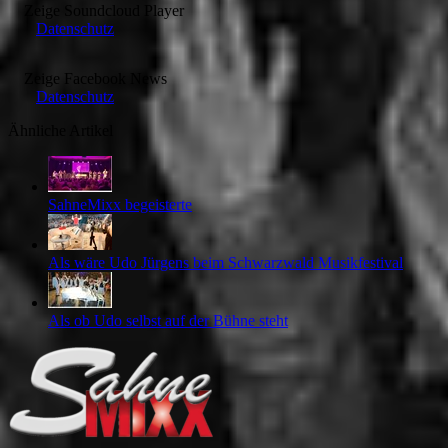
Zeige
Soundcloud Player
Datenschutz
Zeige
Facebook News
Datenschutz
Ähnliche Artikel
SahneMixx begeisterte
Als wäre Udo Jürgens beim Schwarzwald Musikfestival
Als ob Udo selbst auf der Bühne steht