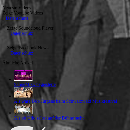
Neueste Videos
Zeige
Youtube Videos
Datenschutz
Zeige
Soundcloud Player
Datenschutz
Zeige
Facebook News
Datenschutz
Ähnliche Artikel
SahneMixx begeisterte
Als wäre Udo Jürgens beim Schwarzwald Musikfestival
Als ob Udo selbst auf der Bühne steht