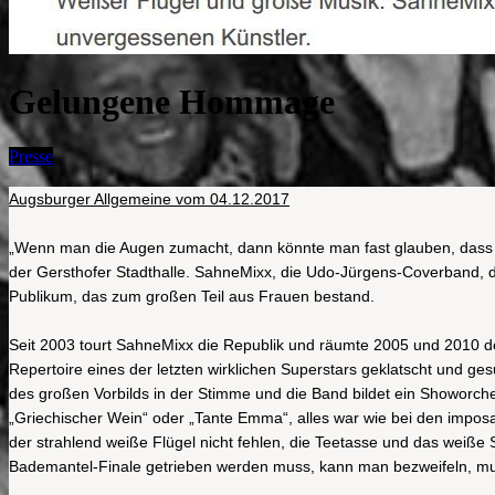
Gelungene Hommage
Presse
Augsburger Allgemeine vom 04.12.2017
„Wenn man die Augen zumacht, dann könnte man fast glauben, das
der Gersthofer Stadthalle. SahneMixx, die Udo-Jürgens-Coverband, d
Publikum, das zum großen Teil aus Frauen bestand.
Seit 2003 tourt SahneMixx die Republik und räumte 2005 und 2010 den
Repertoire eines der letzten wirklichen Superstars geklatscht und ge
des großen Vorbilds in der Stimme und die Band bildet ein Showorch
„Griechischer Wein“ oder „Tante Emma“, alles war wie bei den imposa
der strahlend weiße Flügel nicht fehlen, die Teetasse und das weiße
Bademantel-Finale getrieben werden muss, kann man bezweifeln, mu