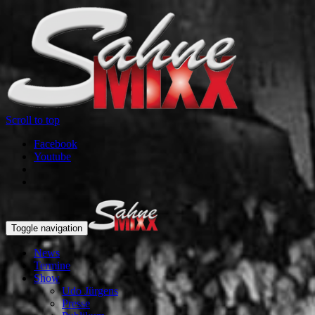
Scroll to top
Facebook
Youtube
Toggle navigation
News
Termine
Show
Udo Jürgens
Presse