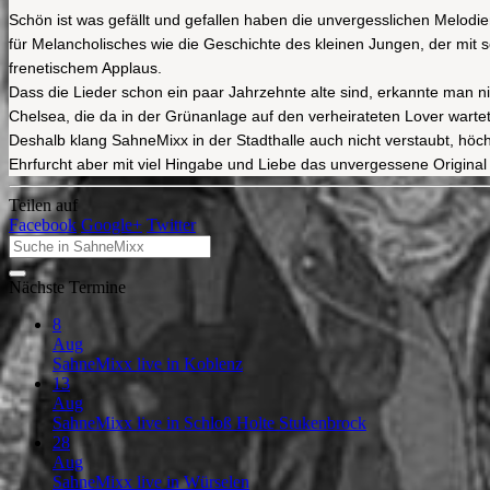
Schön ist was gefällt und gefallen haben die unvergesslichen Melod
für Melancholisches wie die Geschichte des kleinen Jungen, der mit 
frenetischem Applaus.
Dass die Lieder schon ein paar Jahrzehnte alte sind, erkannte man nic
Chelsea, die da in der Grünanlage auf den verheirateten Lover warte
Deshalb klang SahneMixx in der Stadthalle auch nicht verstaubt, höchs
Ehrfurcht aber mit viel Hingabe und Liebe das unvergessene Original
Teilen auf
Facebook
Google+
Twitter
Nächste Termine
8
Aug
SahneMixx live in Koblenz
13
Aug
SahneMixx live in Schloß Holte Stukenbrock
28
Aug
SahneMixx live in Würselen