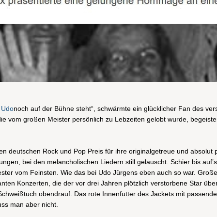
s
Udo
noch auf der Bühne steht“, schwärmte ein glücklicher Fan des ve
ie vom großen Meister persönlich zu Lebzeiten gelobt wurde, begeiste
 deutschen Rock und Pop Preis für ihre originalgetreue und absolut p
sungen, bei den melancholischen Liedern still gelauscht. Schier bis a
ester vom Feinsten. Wie das bei Udo Jürgens eben auch so war. Große G
nten Konzerten, die der vor drei Jahren plötzlich verstorbene Star übe
 Schweißtuch obendrauf. Das rote Innenfutter des Jackets mit passend
ss man aber nicht.