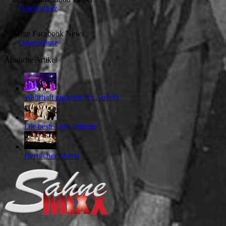
Datenschutz
Zeige
Facebook News
Datenschutz
Ähnliche Artikel
Wahrhaft gigantischer Auftritt
Die beste Udo Stimme
Herrlicher Abend