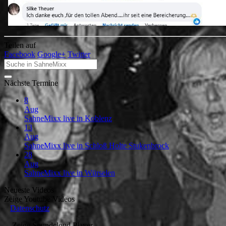
Teilen auf
Facebook
Google+
Twitter
Nächste Termine
8
Aug
SahneMixx live in Koblenz
13
Aug
SahneMixx live in Schloß Holte Stukenbrock
28
Aug
SahneMixx live in Würselen
Neueste Videos
Zeige
Youtube Videos
Datenschutz
Zeige
Soundcloud Player