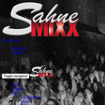
Scroll to top
Facebook
Youtube
Toggle navigation
News
Termine
Show
Udo Jürgens
Presse