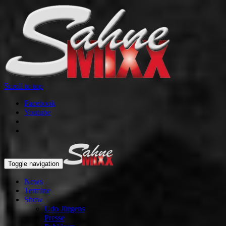
Scroll to top
Facebook
Youtube
Toggle navigation
News
Termine
Show
Udo Jürgens
Presse