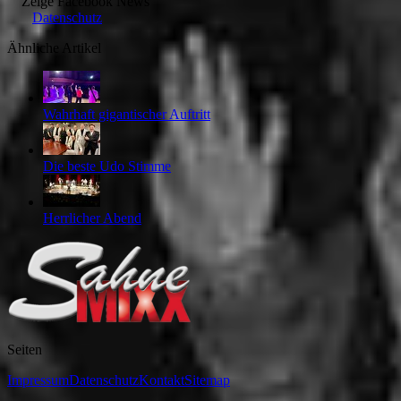
Zeige
Facebook News
Datenschutz
Ähnliche Artikel
Wahrhaft gigantischer Auftritt
Die beste Udo Stimme
Herrlicher Abend
Seiten
Impressum
Datenschutz
Kontakt
Sitemap