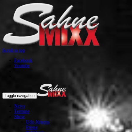
Scroll to top
Facebook
Youtube
Toggle navigation
News
Termine
Show
Udo Jürgens
Presse