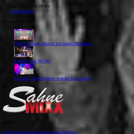
Zeige
Facebook News
Datenschutz
Ähnliche Artikel
Toller Tribute-Abend mit super Musikern
Einfach nur WOW
Erweckt Udo Jürgens wieder zum Leben
Seiten
Impressum
Datenschutz
Kontakt
Sitemap