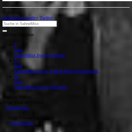
Teilen auf
Facebook
Google+
Twitter
Nächste Termine
8
Aug
SahneMixx live in Koblenz
13
Aug
SahneMixx live in Schloß Holte Stukenbrock
28
Aug
SahneMixx live in Würselen
Neueste Videos
Zeige
Youtube Videos
Datenschutz
Zeige
Soundcloud Player
Datenschutz