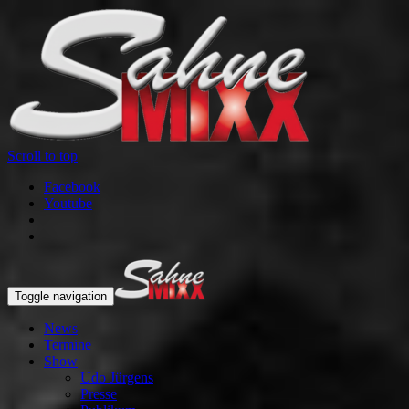
Scroll to top
Facebook
Youtube
Toggle navigation
News
Termine
Show
Udo Jürgens
Presse